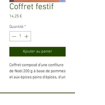
Coffret festif
Prix
14,25 €
Quantité
*
Ajouter au panier
Coffret composé d'une confiture
de Noël 200 g à base de pommes
et aux épices pains d'épices, d'un
sirop 25 cl aux saveurs des
fêtes et d'une gelée de vin chaud
100 g.
Adress