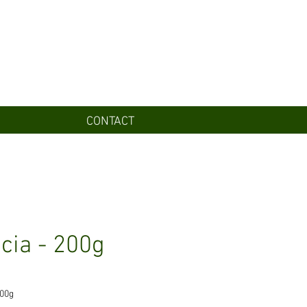
CONTACT
cia - 200g
rix
00g