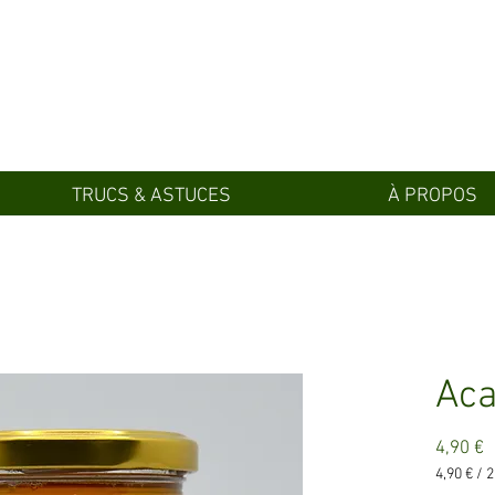
TRUCS & ASTUCES
À PROPOS
Aca
P
4,90 €
4,90 €
/
2
4,90 €