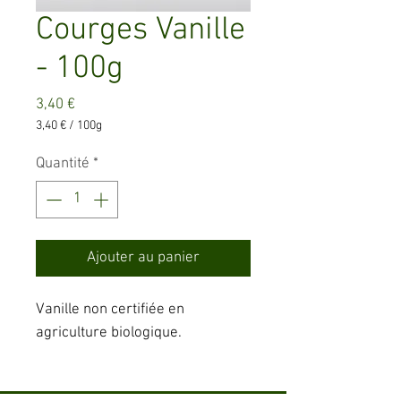
Courges Vanille
- 100g
Prix
3,40 €
3,40 €
/
100g
3,40 €
pour
Quantité
*
100
Grammes
Ajouter au panier
Vanille non certifiée en
agriculture biologique.