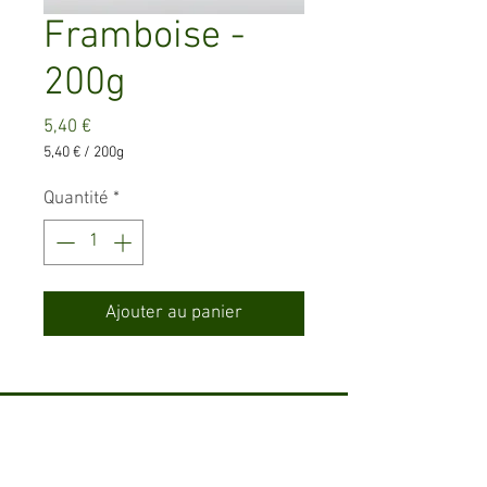
Framboise -
200g
Prix
5,40 €
5,40 €
/
200g
5,40 €
pour
Quantité
*
200
Grammes
Ajouter au panier
Adress
e